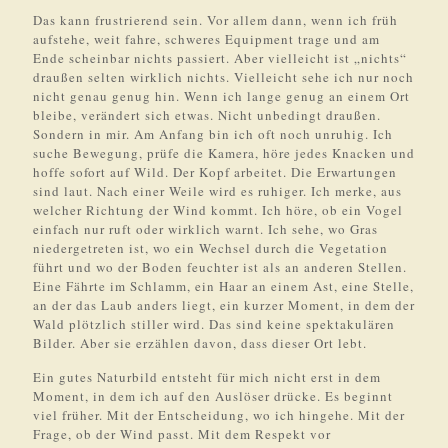
Das kann frustrierend sein. Vor allem dann, wenn ich früh
aufstehe, weit fahre, schweres Equipment trage und am
Ende scheinbar nichts passiert. Aber vielleicht ist „nichts“
draußen selten wirklich nichts. Vielleicht sehe ich nur noch
nicht genau genug hin. Wenn ich lange genug an einem Ort
bleibe, verändert sich etwas. Nicht unbedingt draußen.
Sondern in mir. Am Anfang bin ich oft noch unruhig. Ich
suche Bewegung, prüfe die Kamera, höre jedes Knacken und
hoffe sofort auf Wild. Der Kopf arbeitet. Die Erwartungen
sind laut. Nach einer Weile wird es ruhiger. Ich merke, aus
welcher Richtung der Wind kommt. Ich höre, ob ein Vogel
einfach nur ruft oder wirklich warnt. Ich sehe, wo Gras
niedergetreten ist, wo ein Wechsel durch die Vegetation
führt und wo der Boden feuchter ist als an anderen Stellen.
Eine Fährte im Schlamm, ein Haar an einem Ast, eine Stelle,
an der das Laub anders liegt, ein kurzer Moment, in dem der
Wald plötzlich stiller wird. Das sind keine spektakulären
Bilder. Aber sie erzählen davon, dass dieser Ort lebt.
Ein gutes Naturbild entsteht für mich nicht erst in dem
Moment, in dem ich auf den Auslöser drücke. Es beginnt
viel früher. Mit der Entscheidung, wo ich hingehe. Mit der
Frage, ob der Wind passt. Mit dem Respekt vor