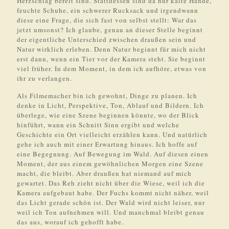
Herzschlag bereit sind. Stattdessen sind da nur kalte Hände,
feuchte Schuhe, ein schwerer Rucksack und irgendwann
diese eine Frage, die sich fast von selbst stellt: War das
jetzt umsonst? Ich glaube, genau an dieser Stelle beginnt
der eigentliche Unterschied zwischen draußen sein und
Natur wirklich erleben. Denn Natur beginnt für mich nicht
erst dann, wenn ein Tier vor der Kamera steht. Sie beginnt
viel früher. In dem Moment, in dem ich aufhöre, etwas von
ihr zu verlangen.
Als Filmemacher bin ich gewohnt, Dinge zu planen. Ich
denke in Licht, Perspektive, Ton, Ablauf und Bildern. Ich
überlege, wie eine Szene beginnen könnte, wo der Blick
hinführt, wann ein Schnitt Sinn ergibt und welche
Geschichte ein Ort vielleicht erzählen kann. Und natürlich
gehe ich auch mit einer Erwartung hinaus. Ich hoffe auf
eine Begegnung. Auf Bewegung im Wald. Auf diesen einen
Moment, der aus einem gewöhnlichen Morgen eine Szene
macht, die bleibt. Aber draußen hat niemand auf mich
gewartet. Das Reh zieht nicht über die Wiese, weil ich die
Kamera aufgebaut habe. Der Fuchs kommt nicht näher, weil
das Licht gerade schön ist. Der Wald wird nicht leiser, nur
weil ich Ton aufnehmen will. Und manchmal bleibt genau
das aus, worauf ich gehofft habe.